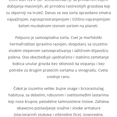
dobijanja masivnijih, ali prirodno rastresitijih grozdova koji
su otporniji na trulež. Danas se ova sorta opravdano smatra
najvažnijom, najrasprostranjenijom i tržišno najcenjenijom
belom muskatnom stonom sortom na planeti.
Potpuno je samooplodna sorta. Cvet je morfološki
hermafroditan (pravilno razvijen, dvopolan), sa izuzetno
visokim stepenom samooprašivanja i odličnom klijavošću
polena. Ovo obezbeđuje ujednačeno i stabilno zametanje
bobica unutar grozda bez sklonosti ka osipanju i bez
potrebe za drugim pratećim sortama u vinogradu. Cveta
srednje rano.
Čokot je izuzetno velike, bujne snage i brzorastućeg
habitusa, sa debelim, robusnim i svetlosmeđim lastarima
koji nose krupne, petodelne tamnozelene listove. Zahteva
obavezno postavljanje snažne i visoke armature
(stacionarnih stubova i višeredne žice). Izvanredne,