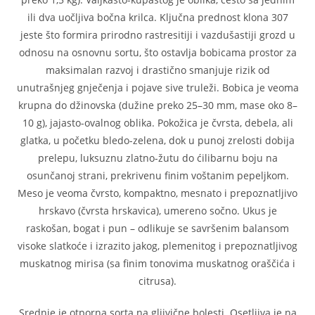
ili dva uočljiva bočna krilca. Ključna prednost klona 307
jeste što formira prirodno rastresitiji i vazdušastiji grozd u
odnosu na osnovnu sortu, što ostavlja bobicama prostor za
maksimalan razvoj i drastično smanjuje rizik od
unutrašnjeg gnječenja i pojave sive truleži. Bobica je veoma
krupna do džinovska (dužine preko 25–30 mm, mase oko 8–
10 g), jajasto-ovalnog oblika. Pokožica je čvrsta, debela, ali
glatka, u početku bledo-zelena, dok u punoj zrelosti dobija
prelepu, luksuznu zlatno-žutu do ćilibarnu boju na
osunčanoj strani, prekrivenu finim voštanim pepeljkom.
Meso je veoma čvrsto, kompaktno, mesnato i prepoznatljivo
hrskavo (čvrsta hrskavica), umereno sočno. Ukus je
raskošan, bogat i pun – odlikuje se savršenim balansom
visoke slatkoće i izrazito jakog, plemenitog i prepoznatljivog
muskatnog mirisa (sa finim tonovima muskatnog oraščića i
citrusa).
Srednje je otporna sorta na gljivične bolesti. Osetljiva je na