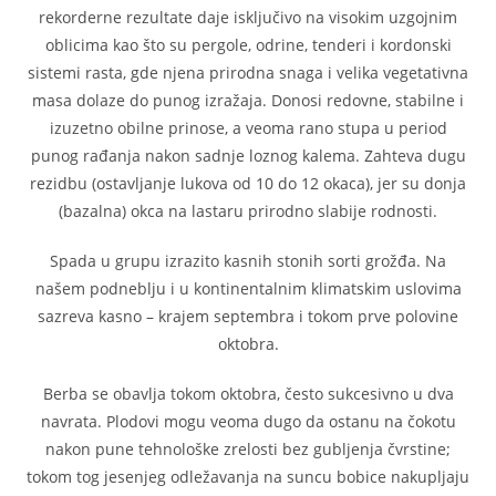
rekorderne rezultate daje isključivo na visokim uzgojnim
oblicima kao što su pergole, odrine, tenderi i kordonski
sistemi rasta, gde njena prirodna snaga i velika vegetativna
masa dolaze do punog izražaja. Donosi redovne, stabilne i
izuzetno obilne prinose, a veoma rano stupa u period
punog rađanja nakon sadnje loznog kalema. Zahteva dugu
rezidbu (ostavljanje lukova od 10 do 12 okaca), jer su donja
(bazalna) okca na lastaru prirodno slabije rodnosti.
Spada u grupu izrazito kasnih stonih sorti grožđa. Na
našem podneblju i u kontinentalnim klimatskim uslovima
sazreva kasno – krajem septembra i tokom prve polovine
oktobra.
Berba se obavlja tokom oktobra, često sukcesivno u dva
navrata. Plodovi mogu veoma dugo da ostanu na čokotu
nakon pune tehnološke zrelosti bez gubljenja čvrstine;
tokom tog jesenjeg odležavanja na suncu bobice nakupljaju