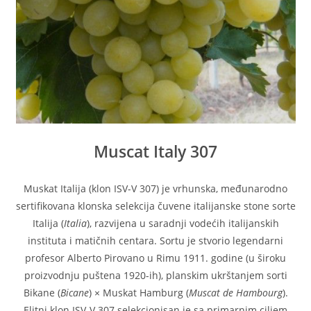
Muscat Italy 307
Muskat Italija (klon ISV-V 307) je vrhunska, međunarodno
sertifikovana klonska selekcija čuvene italijanske stone sorte
Italija (
Italia
), razvijena u saradnji vodećih italijanskih
instituta i matičnih centara. Sortu je stvorio legendarni
profesor Alberto Pirovano u Rimu 1911. godine (u široku
proizvodnju puštena 1920-ih), planskim ukrštanjem sorti
Bikane (
Bicane
) × Muskat Hamburg (
Muscat de Hambourg
).
Elitni klon ISV-V 307 selekcionisan je sa primarnim ciljem