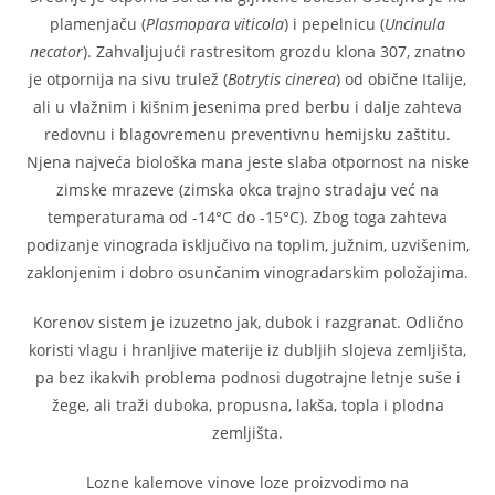
plamenjaču (
Plasmopara viticola
) i pepelnicu (
Uncinula
necator
). Zahvaljujući rastresitom grozdu klona 307, znatno
je otpornija na sivu trulež (
Botrytis cinerea
) od obične Italije,
ali u vlažnim i kišnim jesenima pred berbu i dalje zahteva
redovnu i blagovremenu preventivnu hemijsku zaštitu.
Njena najveća biološka mana jeste slaba otpornost na niske
zimske mrazeve (zimska okca trajno stradaju već na
temperaturama od -14°C do -15°C). Zbog toga zahteva
podizanje vinograda isključivo na toplim, južnim, uzvišenim,
zaklonjenim i dobro osunčanim vinogradarskim položajima.
Korenov sistem je izuzetno jak, dubok i razgranat. Odlično
koristi vlagu i hranljive materije iz dubljih slojeva zemljišta,
pa bez ikakvih problema podnosi dugotrajne letnje suše i
žege, ali traži duboka, propusna, lakša, topla i plodna
zemljišta.
Lozne kalemove vinove loze proizvodimo na