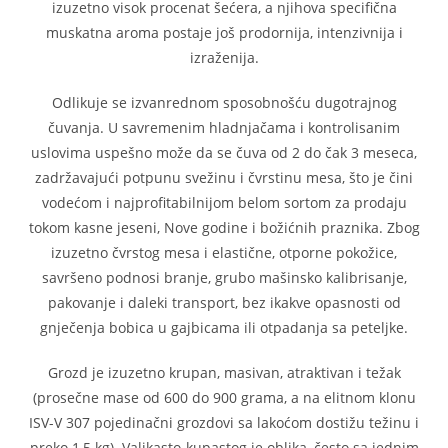
izuzetno visok procenat šećera, a njihova specifična
muskatna aroma postaje još prodornija, intenzivnija i
izraženija.
Odlikuje se izvanrednom sposobnošću dugotrajnog
čuvanja. U savremenim hladnjačama i kontrolisanim
uslovima uspešno može da se čuva od 2 do čak 3 meseca,
zadržavajući potpunu svežinu i čvrstinu mesa, što je čini
vodećom i najprofitabilnijom belom sortom za prodaju
tokom kasne jeseni, Nove godine i božićnih praznika. Zbog
izuzetno čvrstog mesa i elastične, otporne pokožice,
savršeno podnosi branje, grubo mašinsko kalibrisanje,
pakovanje i daleki transport, bez ikakve opasnosti od
gnječenja bobica u gajbicama ili otpadanja sa peteljke.
Grozd je izuzetno krupan, masivan, atraktivan i težak
(prosečne mase od 600 do 900 grama, a na elitnom klonu
ISV-V 307 pojedinačni grozdovi sa lakoćom dostižu težinu i
preko 1,5 kg). Valjkasto-kupastog je oblika, često sa jednim