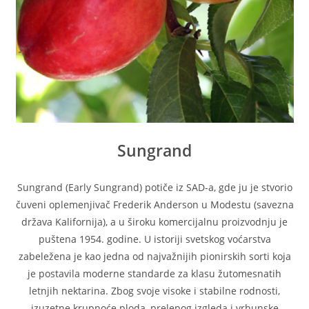
Sungrand
Sungrand (Early Sungrand) potiče iz SAD-a, gde ju je stvorio
čuveni oplemenjivač Frederik Anderson u Modestu (savezna
država Kalifornija), a u široku komercijalnu proizvodnju je
puštena 1954. godine. U istoriji svetskog voćarstva
zabeležena je kao jedna od najvažnijih pionirskih sorti koja
je postavila moderne standarde za klasu žutomesnatih
letnjih nektarina. Zbog svoje visoke i stabilne rodnosti,
izuzetne krupnoće ploda, prelepog izgleda i vrhunske