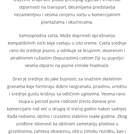
otpornosti na transport, decenijama predstavlja
nezamenljivu i veoma cenjenu sortu u komercijalnim
plantažama i okućnicama.
Samooplodna sorta. Može doprineti oprašivanju
kompatibilnih sorti koje cvetaju u isto vreme. Cveta srednje
rano do srednje pozno, a odlikuje se krupnim, otvorenim i
atraktivnim ružastim (šepurastim) cvetom čiji su pupoljci
veoma otporni na pozne zimske hladnoće.
Drvo je srednje do jake bujnosti, sa snažnim skeletnim
granama koje formiraju dobro razgranatu, pravilnu, urednu
i srednje gustu krošnju sa odličnim uglovima. Veoma rano
stupa u period pune rodnosti (često donese prvi
komercijalni rod već u drugoj ili trećoj godini nakon sadnje).
Rađa redovno, obilno i izuzetno stabilno svake godine. Zbog
urođene sklonosti ka obilnom zametanju plodova u
grozdovima, zahteva obaveznu, oštru zimsku rezidbu, kao i