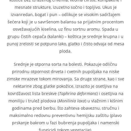
mesnate strukture, izuzetno sočno i topljivo. Ukus je
izvanredan, bogat i pun – odlikuje se visokim sadržajem
šećera koji je u savršenom balansu sa prijatnim procentom
osvežavajućih kiselina, uz finu sortnu aromu. Spada u
grupu čistih cepača (kalanki) – koštica je srednje krupna i u
punoj zrelosti se potpuno lako, glatko i čisto odvaja od mesa
ploda.
Srednje je otporna sorta na bolesti. Pokazuje odličnu
prirodnu otpornost drveta i cvetnih pupoljaka na niske
zimske mrazeve tokom mirovanja. Sa druge strane, kao i sve
nektarine zbog glatke pokožice, izrazito je osetljiva na
kovrdžavost lista breskve (
Taphrina deformans
) i osetljiva na
moniliju i trulež plodova (
Monilinia laxa
) u vlažnim i kišnim
godinama pred berbu, što zahteva obaveznu, stručnu i
maksimalno redovnu preventivnu hemijsku zaštitu (plavo
prskanje bakrom u fazi bubrenja pupoljaka i namenski
fungicidi tokom vegetacije).