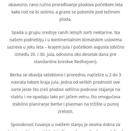
obavezno, rano ručno proređivanje plodova početkom leta
kako rod ne bi ositnio, a grane se polomile pod težinom
ploda.
Spada u grupu srednje ranih letnjih sorti nektarine. Na
našem podneblju i u kontinentalnim klimatskim uslovima
sazreva u jeku leta – krajem jula i početkom avgusta (obično
između 20. i 30. jula, odnosno oko desetak dana pre
standardne breskve Redhejven).
Berba se obavlja selektivno i proredno, najčešće u 2 do 3
navrata tokom kraja jula. Jedna od velikih prednosti ove
sorte jeste što zreli plodovi odlično podnose stajanje na
stablu i ne opadaju lako pri jačem vetru, što omogućava
stabilno planiranje berbe i plasman na tržište u punoj
zrelosti.
Sposobnost čuvanja u svežem stanju je veoma dobra za