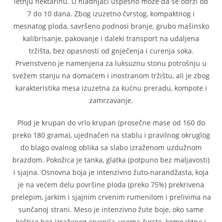
letnju nektarinu. U hladnjači uspešno može da se održi od
7 do 10 dana. Zbog izuzetno čvrstog, kompaktnog i
mesnatog ploda, savršeno podnosi branje, grubo mašinsko
kalibrisanje, pakovanje i daleki transport na udaljena
tržišta, bez opasnosti od gnječenja i curenja soka.
Prvenstveno je namenjena za luksuznu stonu potrošnju u
svežem stanju na domaćem i inostranom tržištu, ali je zbog
karakteristika mesa izuzetna za kućnu preradu, kompote i
zamrzavanje.
Plod je krupan do vrlo krupan (prosečne mase od 160 do
preko 180 grama), ujednačen na stablu i pravilnog okruglog
do blago ovalnog oblika sa slabo izraženom uzdužnom
brazdom. Pokožica je tanka, glatka (potpuno bez maljavosti)
i sjajna. Osnovna boja je intenzivno žuto-narandžasta, koja
je na većem delu površine ploda (preko 75%) prekrivena
prelepim, jarkim i sjajnim crvenim rumenilom i prelivima na
sunčanoj strani. Meso je intenzivno žute boje, oko same
koštice bez izraženog crvenila, veoma čvrste, kompaktne i