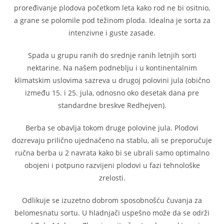
proređivanje plodova početkom leta kako rod ne bi ositnio,
a grane se polomile pod težinom ploda. Idealna je sorta za
intenzivne i guste zasade.
Spada u grupu ranih do srednje ranih letnjih sorti
nektarine. Na našem podneblju i u kontinentalnim
klimatskim uslovima sazreva u drugoj polovini jula (obično
između 15. i 25. jula, odnosno oko desetak dana pre
standardne breskve Redhejven).
Berba se obavlja tokom druge polovine jula. Plodovi
dozrevaju prilično ujednačeno na stablu, ali se preporučuje
ručna berba u 2 navrata kako bi se ubrali samo optimalno
obojeni i potpuno razvijeni plodovi u fazi tehnološke
zrelosti.
Odlikuje se izuzetno dobrom sposobnošću čuvanja za
belomesnatu sortu. U hladnjači uspešno može da se održi