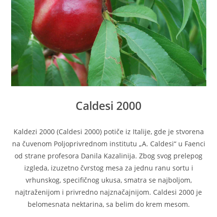
Caldesi 2000
Kaldezi 2000 (Caldesi 2000) potiče iz Italije, gde je stvorena
na čuvenom Poljoprivrednom institutu „A. Caldesi“ u Faenci
od strane profesora Danila Kazalinija. Zbog svog prelepog
izgleda, izuzetno čvrstog mesa za jednu ranu sortu i
vrhunskog, specifičnog ukusa, smatra se najboljom,
najtraženijom i privredno najznačajnijom. Caldesi 2000 je
belomesnata nektarina, sa belim do krem mesom.