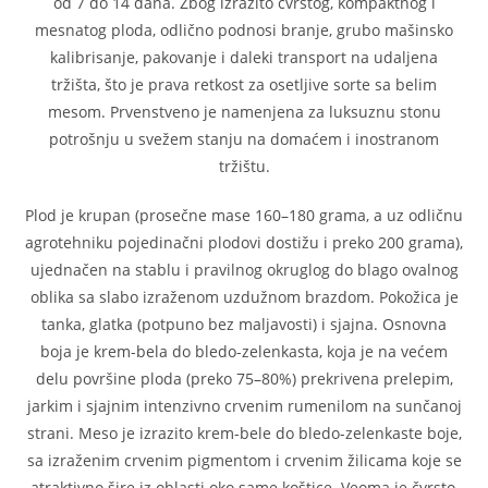
od 7 do 14 dana. Zbog izrazito čvrstog, kompaktnog i
mesnatog ploda, odlično podnosi branje, grubo mašinsko
kalibrisanje, pakovanje i daleki transport na udaljena
tržišta, što je prava retkost za osetljive sorte sa belim
mesom. Prvenstveno je namenjena za luksuznu stonu
potrošnju u svežem stanju na domaćem i inostranom
tržištu.
Plod je krupan (prosečne mase 160–180 grama, a uz odličnu
agrotehniku pojedinačni plodovi dostižu i preko 200 grama),
ujednačen na stablu i pravilnog okruglog do blago ovalnog
oblika sa slabo izraženom uzdužnom brazdom. Pokožica je
tanka, glatka (potpuno bez maljavosti) i sjajna. Osnovna
boja je krem-bela do bledo-zelenkasta, koja je na većem
delu površine ploda (preko 75–80%) prekrivena prelepim,
jarkim i sjajnim intenzivno crvenim rumenilom na sunčanoj
strani. Meso je izrazito krem-bele do bledo-zelenkaste boje,
sa izraženim crvenim pigmentom i crvenim žilicama koje se
atraktivno šire iz oblasti oko same koštice. Veoma je čvrsto,