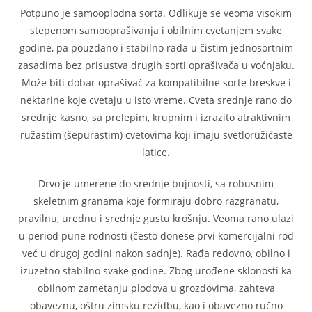
Potpuno je samooplodna sorta. Odlikuje se veoma visokim
stepenom samooprašivanja i obilnim cvetanjem svake
godine, pa pouzdano i stabilno rađa u čistim jednosortnim
zasadima bez prisustva drugih sorti oprašivača u voćnjaku.
Može biti dobar oprašivač za kompatibilne sorte breskve i
nektarine koje cvetaju u isto vreme. Cveta srednje rano do
srednje kasno, sa prelepim, krupnim i izrazito atraktivnim
ružastim (šepurastim) cvetovima koji imaju svetloružičaste
latice.
Drvo je umerene do srednje bujnosti, sa robusnim
skeletnim granama koje formiraju dobro razgranatu,
pravilnu, urednu i srednje gustu krošnju. Veoma rano ulazi
u period pune rodnosti (često donese prvi komercijalni rod
već u drugoj godini nakon sadnje). Rađa redovno, obilno i
izuzetno stabilno svake godine. Zbog urođene sklonosti ka
obilnom zametanju plodova u grozdovima, zahteva
obaveznu, oštru zimsku rezidbu, kao i obavezno ručno