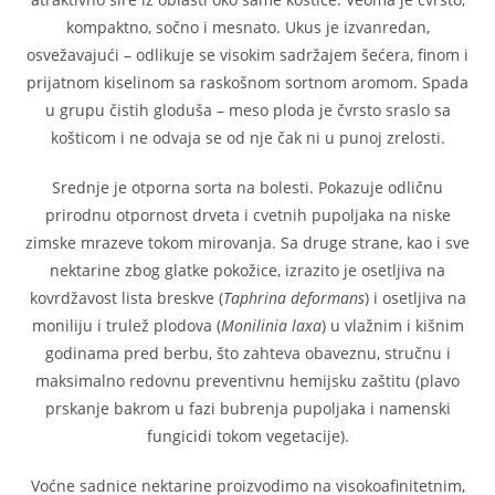
kompaktno, sočno i mesnato. Ukus je izvanredan,
osvežavajući – odlikuje se visokim sadržajem šećera, finom i
prijatnom kiselinom sa raskošnom sortnom aromom. Spada
u grupu čistih gloduša – meso ploda je čvrsto sraslo sa
košticom i ne odvaja se od nje čak ni u punoj zrelosti.
Srednje je otporna sorta na bolesti. Pokazuje odličnu
prirodnu otpornost drveta i cvetnih pupoljaka na niske
zimske mrazeve tokom mirovanja. Sa druge strane, kao i sve
nektarine zbog glatke pokožice, izrazito je osetljiva na
kovrdžavost lista breskve (
Taphrina deformans
) i osetljiva na
moniliju i trulež plodova (
Monilinia laxa
) u vlažnim i kišnim
godinama pred berbu, što zahteva obaveznu, stručnu i
maksimalno redovnu preventivnu hemijsku zaštitu (plavo
prskanje bakrom u fazi bubrenja pupoljaka i namenski
fungicidi tokom vegetacije).
Voćne sadnice nektarine proizvodimo na visokoafinitetnim,