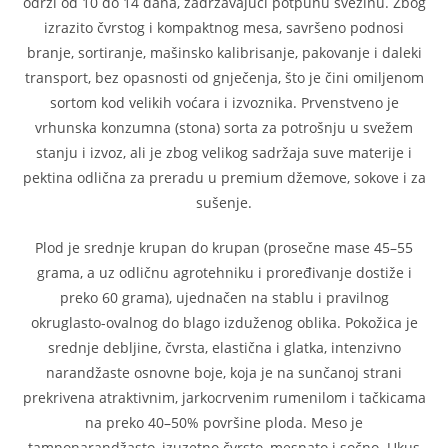
održi od 10 do 14 dana, zadržavajući potpunu svežinu. Zbog
izrazito čvrstog i kompaktnog mesa, savršeno podnosi
branje, sortiranje, mašinsko kalibrisanje, pakovanje i daleki
transport, bez opasnosti od gnječenja, što je čini omiljenom
sortom kod velikih voćara i izvoznika. Prvenstveno je
vrhunska konzumna (stona) sorta za potrošnju u svežem
stanju i izvoz, ali je zbog velikog sadržaja suve materije i
pektina odlična za preradu u premium džemove, sokove i za
sušenje.
Plod je srednje krupan do krupan (prosečne mase 45–55
grama, a uz odličnu agrotehniku i proređivanje dostiže i
preko 60 grama), ujednačen na stablu i pravilnog
okruglasto-ovalnog do blago izduženog oblika. Pokožica je
srednje debljine, čvrsta, elastična i glatka, intenzivno
narandžaste osnovne boje, koja je na sunčanoj strani
prekrivena atraktivnim, jarkocrvenim rumenilom i tačkicama
na preko 40–50% površine ploda. Meso je
tamnonarandžasto, izuzetno čvrsto, mesnato i sočno. Ukus