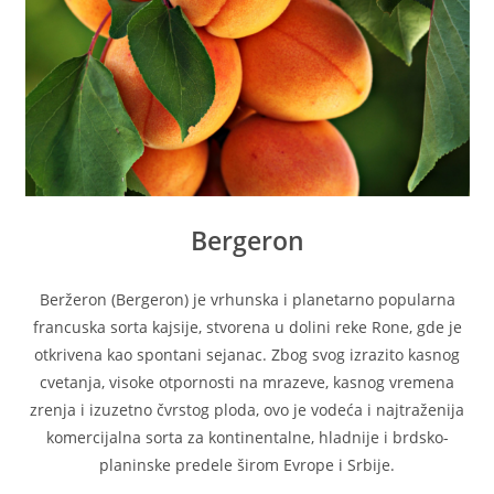
Bergeron
Beržeron (Bergeron) je vrhunska i planetarno popularna
francuska sorta kajsije, stvorena u dolini reke Rone, gde je
otkrivena kao spontani sejanac. Zbog svog izrazito kasnog
cvetanja, visoke otpornosti na mrazeve, kasnog vremena
zrenja i izuzetno čvrstog ploda, ovo je vodeća i najtraženija
komercijalna sorta za kontinentalne, hladnije i brdsko-
planinske predele širom Evrope i Srbije.