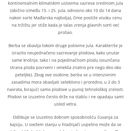
kontinentalnim klimatskim uslovima sazreva sredinom jula
(obično između 15. i 25. jula, odnosno oko 10 do 14 dana
nakon sorte Mađarska najbolja), čime postiže visoku cenu
na tržištu jer stiže kada je talas zrenja glavnih sorti već
prošao.
Berba se obavlja tokom druge polovine jula. Karakteriše je
izrazito neujednačeno sazrevanje plodova, kako unutar
same krošnje, tako i na pojedinačnom plodu (osunčana
strana ploda pocrveni i omekša znatno pre nego deo oko
peteljke). Zbog ove osobine, berba se u intenzivnim
zasadima mora obavljati selektivno i proredno, u 2 do 3
navrata, birajući samo plodove u punoj tehnološkoj zrelosti.
Plodovi se izuzetno čvrsto drže na stablu i ne opadaju sami
usled vetra.
Odlikuje se izuzetno dobrom sposobnošću čuvanja za
kajsiju. U svežem stanju u hladnjači uspešno može da se