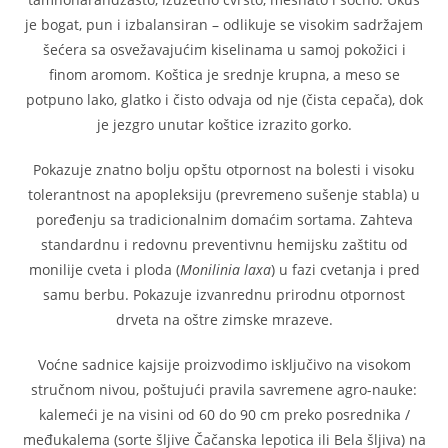
je bogat, pun i izbalansiran – odlikuje se visokim sadržajem
šećera sa osvežavajućim kiselinama u samoj pokožici i
finom aromom. Koštica je srednje krupna, a meso se
potpuno lako, glatko i čisto odvaja od nje (čista cepača), dok
je jezgro unutar koštice izrazito gorko.
Pokazuje znatno bolju opštu otpornost na bolesti i visoku
tolerantnost na apopleksiju (prevremeno sušenje stabla) u
poređenju sa tradicionalnim domaćim sortama. Zahteva
standardnu i redovnu preventivnu hemijsku zaštitu od
monilije cveta i ploda (
Monilinia laxa
) u fazi cvetanja i pred
samu berbu. Pokazuje izvanrednu prirodnu otpornost
drveta na oštre zimske mrazeve.
Voćne sadnice kajsije proizvodimo isključivo na visokom
stručnom nivou, poštujući pravila savremene agro-nauke:
kalemeći je na visini od 60 do 90 cm preko posrednika /
međukalema (sorte šljive Čačanska lepotica ili Bela šljiva) na