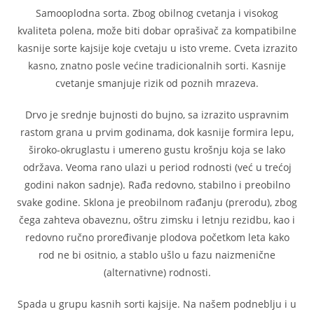
Samooplodna sorta. Zbog obilnog cvetanja i visokog
kvaliteta polena, može biti dobar oprašivač za kompatibilne
kasnije sorte kajsije koje cvetaju u isto vreme. Cveta izrazito
kasno, znatno posle većine tradicionalnih sorti. Kasnije
cvetanje smanjuje rizik od poznih mrazeva.
Drvo je srednje bujnosti do bujno, sa izrazito uspravnim
rastom grana u prvim godinama, dok kasnije formira lepu,
široko-okruglastu i umereno gustu krošnju koja se lako
održava. Veoma rano ulazi u period rodnosti (već u trećoj
godini nakon sadnje). Rađa redovno, stabilno i preobilno
svake godine. Sklona je preobilnom rađanju (prerodu), zbog
čega zahteva obaveznu, oštru zimsku i letnju rezidbu, kao i
redovno ručno proređivanje plodova početkom leta kako
rod ne bi ositnio, a stablo ušlo u fazu naizmenične
(alternativne) rodnosti.
Spada u grupu kasnih sorti kajsije. Na našem podneblju i u